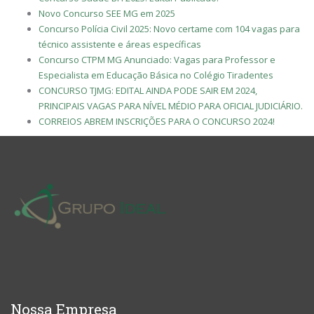
Novo Concurso SEE MG em 2025
Concurso Polícia Civil 2025: Novo certame com 104 vagas para
técnico assistente e áreas específicas
Concurso CTPM MG Anunciado: Vagas para Professor e
Especialista em Educação Básica no Colégio Tiradentes
CONCURSO TJMG: EDITAL AINDA PODE SAIR EM 2024,
PRINCIPAIS VAGAS PARA NÍVEL MÉDIO PARA OFICIAL JUDICIÁRIO.
CORREIOS ABREM INSCRIÇÕES PARA O CONCURSO 2024!
Nossa Empresa