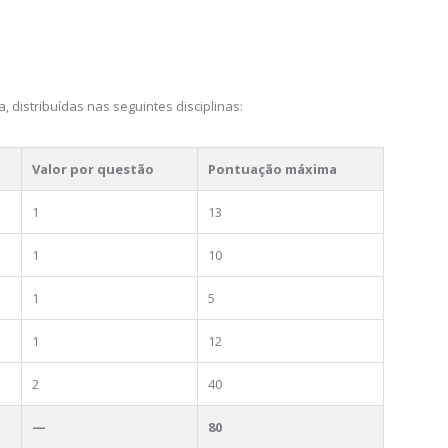
, distribuídas nas seguintes disciplinas:
Valor por questão
Pontuação máxima
1
13
1
10
1
5
1
12
2
40
—
80