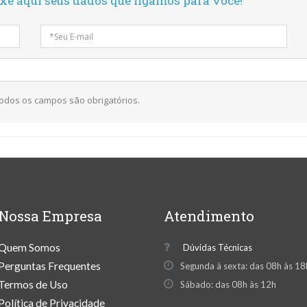
ixe aqui seus dados que ligamos para você!
Todos os campos são obrigatórios.
Nossa Empresa
Atendimento
Quem Somos
Dúvidas Técnicas
Perguntas Frequentes
Segunda à sexta: das 08h às 18
Termos de Uso
Sábado: das 08h às 12h
Política de Privacidade