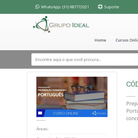
WhatsApp: (31) 987772021
Suporte
Home
Cursos Onl
CÓD
Prep
Port
concu
Áreas: