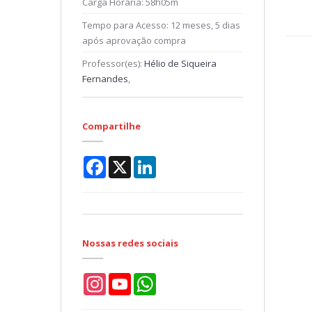
Carga Horária:
58h05m
Tempo para Acesso:
12 meses, 5 dias
após aprovação compra
Professor(es):
Hélio de Siqueira
Fernandes
,
Compartilhe
Facebook
X
LinkedIn
Nossas redes sociais
Instagram
YouTube
WhatsApp