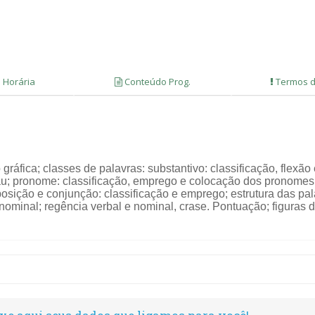
 Horária
Conteúdo Prog.
Termos d
áfica; classes de palavras: substantivo: classificação, flexão e 
rau; pronome: classificação, emprego e colocação dos pronomes 
ição e conjunção: classificação e emprego; estrutura das pal
ominal; regência verbal e nominal, crase. Pontuação; figuras de