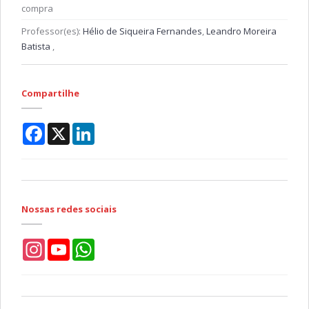
compra
Professor(es):
Hélio de Siqueira Fernandes
,
Leandro Moreira
Batista
,
Compartilhe
Facebook
X
LinkedIn
Nossas redes sociais
Instagram
YouTube
WhatsApp