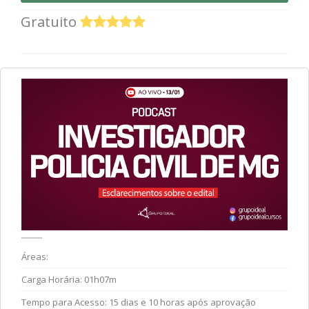
Gratuito
Áreas:
Carga Horária:
01h07m
Tempo para Acesso:
15 dias e 10 horas após aprovação