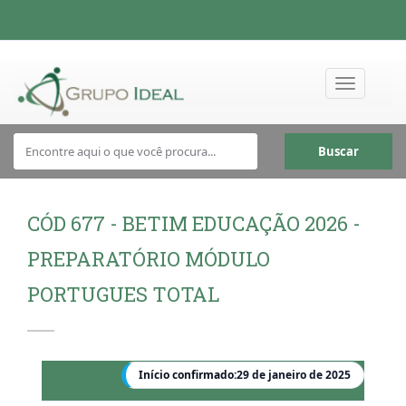
Toggle
navigation
Buscar
CÓD 677 - BETIM EDUCAÇÃO 2026 -
PREPARATÓRIO MÓDULO
PORTUGUES TOTAL
Início confirmado:
29 de janeiro de 2025